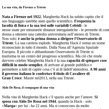
La sua vita, da Firenze a Trieste
Nata a Firenze nel 1922
, Margherita Hack ha subito capito che il
suo linguaggio sarebbe stato quello scientifico.
Frequenta la
facoltà di fisica e la sua tesi sulle variabili Cefeidi
- le
stesse usate per misurarele distanze intergalattiche - le permette di cont
donna a ottenere una cattedra universitaria nell’ateneo di Trieste.
Non solo:
è anche la prima donna a dirigere l’Osservatorio di
Trieste
. La sua carriera esplode. Margherita Hack è ormai un nome
riconosciuto in tutto il mondo. Dalla Nasa all’Agenzia Spaziale
Europea. Il piccolo e abbandonato Osservatorio di Trieste si
trasforma in un centro del progresso scientifico. Ma ciò che rende
davvero celebre Margherita Hack è la sua
capacità di spiegare cose
difficili in modo semplice
, di arrivare al grande pubblico e
permettere a tutti di capire cosa c’è al di làdell’atmosfera.
A 90 anni
il governo italiano le conferisce il titolo di Cavaliere di
Gran Croce
. Muore nel2013, nella sua Trieste.
Aldo De Rosa, il compagno di una vita
Nella vita di Margherita Hack c’è spazio anche per l’amore.
Si
sposa con Aldo De Rosa nel 1944
, quando la Hack - solo
«
Marga
» per lui - ha 22 anni. Ma si conoscono da molto