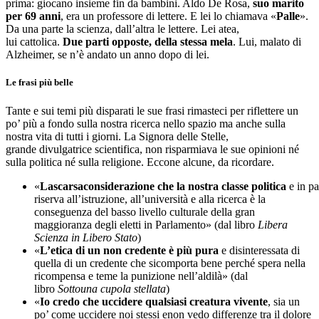
prima: giocano insieme fin da bambini. Aldo De Rosa,
suo marito
per 69 anni
, era un professore di lettere. E lei lo chiamava «
Palle
».
Da una parte la scienza, dall’altra le lettere. Lei atea,
lui cattolica.
Due parti opposte, della stessa mela
. Lui, malato di
Alzheimer, se n’è andato un anno dopo di lei.
Le frasi più belle
Tante e sui temi più disparati le sue frasi rimasteci per riflettere un
po’ più a fondo sulla nostra ricerca nello spazio ma anche sulla
nostra vita di tutti i giorni. La Signora delle Stelle,
grande divulgatrice scientifica, non risparmiava le sue opinioni né
sulla politica né sulla religione. Eccone alcune, da ricordare.
«
Lascarsaconsiderazione che la nostra classe politica
e in pa
riserva all’istruzione, all’università e alla ricerca è la
conseguenza del basso livello culturale della gran
maggioranza degli eletti in Parlamento» (dal libro
Libera
Scienza in Libero Stato
)
«
L’etica di un non credente è più pura
e disinteressata di
quella di un credente che sicomporta bene perché spera nella
ricompensa e teme la punizione nell’aldilà» (dal
libro
Sottouna cupola stellata
)
«
Io credo che uccidere qualsiasi creatura vivente
, sia un
po’ come uccidere noi stessi enon vedo differenze tra il dolore