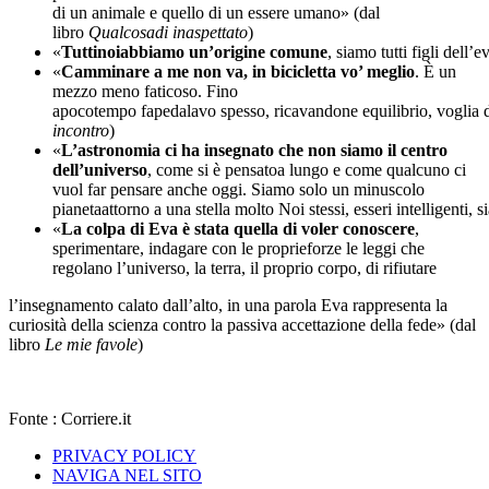
di un animale e quello di un essere umano» (dal
libro
Qualcosadi inaspettato
)
«
Tuttinoiabbiamo un’origine comune
, siamo tutti figli dell’
«
Camminare a me non va, in bicicletta vo’ meglio
. È un
mezzo meno faticoso. Fino
apocotempo fapedalavo spesso, ricavandone equilibrio, voglia d
incontro
)
«
L’astronomia ci ha insegnato che non siamo il centro
dell’universo
, come si è pensatoa lungo e come qualcuno ci
vuol far pensare anche oggi. Siamo solo un minuscolo
pianetaattorno a una stella molto Noi stessi, esseri intelligenti, s
«
La colpa di Eva è stata quella di voler conoscere
,
sperimentare, indagare con le proprieforze le leggi che
regolano l’universo, la terra, il proprio corpo, di rifiutare
l’insegnamento calato dall’alto, in una parola Eva rappresenta la
curiosità della scienza contro la passiva accettazione della fede» (dal
libro
Le mie favole
)
Fonte : Corriere.it
PRIVACY POLICY
NAVIGA NEL SITO