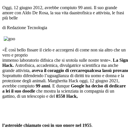
Oggi, 12 giugno 2012, avrebbe compiuto 99 anni. Il suo grande
amore con Aldo De Rosa, la sua vita daastrofisica e attivista, le frasi
più belle
di Redazione Tecnologia
«È così bello fissare il cielo e accorgersi di come non sia altro che un
vero e proprio
immenso laboratorio difisica che si srotola sulle nostre teste».
La Signo
Hack.
Astrofisica, accademica, divulgatrice scientifica ma anche
grande attivista,
aveva il coraggio di cercarequalcosa lassù provan
Soprattutto difendendo l’uguaglianza di diritti tra uomo e donna e la
protezione degli animali. Margherita Hack oggi, 12 giugno 2021,
avrebbe compiuto
99 anni
. E dunque
Google ha deciso di dedicare
a lei il suo doodle
che mostra la scienziata in compagnia di un
gattino, di un telescopio e del
8558 Hack,
l’asteroide chiamato così in suo onore nel 1955
.