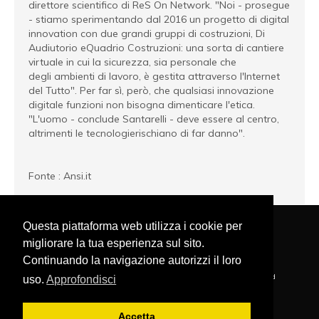
direttore scientifico di ReS On Network. "Noi - prosegue
- stiamo sperimentando dal 2016 un progetto di digital
innovation con due grandi gruppi di costruzioni, Di
Audiutorio eQuadrio Costruzioni: una sorta di cantiere
virtuale in cui la sicurezza, sia personale che
degli ambienti di lavoro, è gestita attraverso l'Internet
del Tutto". Per far sì, però, che qualsiasi innovazione
digitale funzioni non bisogna dimenticare l'etica.
"L'uomo - conclude Santarelli - deve essere al centro,
altrimenti le tecnologierischiano di far danno".
Fonte : Ansi.it
Questa piattaforma web utilizza i cookie per
migliorare la tua esperienza sul sito.
PRIVACY POLICY
NAVIGA NEL SITO
COOKIE POLICY
Continuando la navigazione autorizzi il loro
FONDAZIONE MARGHERITA HACK - Copyright © 2020 . All Rights Reserved
uso.
Approfondisci
Via XXIV Maggio, 9 - 64021 Giulianova (TE) ITALY
P.iva 02024580678
Accetta