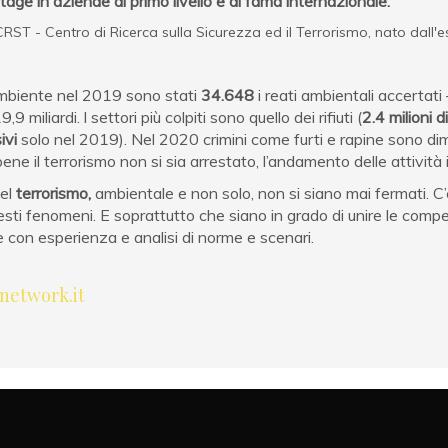
stage in aziende di primo livello e di fama internazionale.
RST - Centro di Ricerca sulla Sicurezza ed il Terrorismo, nato dall'e
mbiente nel 2019 sono stati
34.648
i reati ambientali accertati
 miliardi. l settori più colpiti sono quello dei rifiuti (
2.4 milioni d
ivi
solo nel 2019). Nel 2020 crimini come furti e rapine sono di
ne il terrorismo non si sia arrestato, l’andamento delle attività i
el
terrorismo,
ambientale e non solo, non si siano mai fermati. C
ti fenomeni. E soprattutto che siano in grado di unire le compe
e con esperienza e analisi di norme e scenari.
network.it