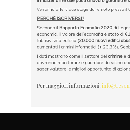
Il master offre due posti di lavoro garantiti e 
Verranno offerti due stage da remoto presso il C
PERCHÈ ISCRIVERS
I
?
Secondo il
Rapporto Ecomafia 2020
di Lega
economici, il valore dell’ecomafia è stato di €19,9
l’abusivismo edilizio (
20.000 nuovi edifici abus
aumentati i crimini informatici (+ 23,3%). Sebbe
I dati mostrano come il settore del
crimine
e d
dovranno monitorare e guardare da vicino ques
saper valutare le migliori opportunità di azion
Per maggiori informazioni:
info@reson