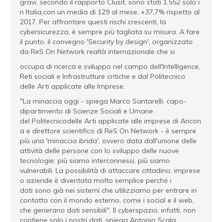
gravi, secondo il rapporto Clusit, sono stati 1.552 solo i
n Italia,con un media di 129 al mese, +37,7% rispetto al
2017. Per affrontare questi rischi crescenti, la
cybersicurezza, è sempre più tagliata su misura. A fare
il punto, il convegno 'Security by design', organizzato
da ReS On Network realtà internazionale che si
occupa di ricerca e sviluppo nel campo dell'Intelligence,
Reti sociali e Infrastrutture critiche e dal Politecnico
delle Arti applicate alle Imprese.
"La minaccia oggi - spiega Marco Santarelli, capo-
dipartimento di Scienze Sociali e Umane
del Politecnicodelle Arti applicate alle imprese di Ancon
a e direttore scientifico di ReS On Network - è sempre
più una 'minaccia ibrida', ovvero data dall'unione delle
attività delle persone con lo sviluppo delle nuove
tecnologie: più siamo interconnessi, più siamo
vulnerabili. La possibilità di attaccare cittadino, imprese
o aziende è diventata molto semplice perché i
dati sono già nei sistemi che utilizziamo per entrare in
contatto con il mondo esterno, come i social e il web,
che generano dati sensibili". Il cyberspazio, infatti, non
contiene solo i nostri dati, spiega Antonio Scala,