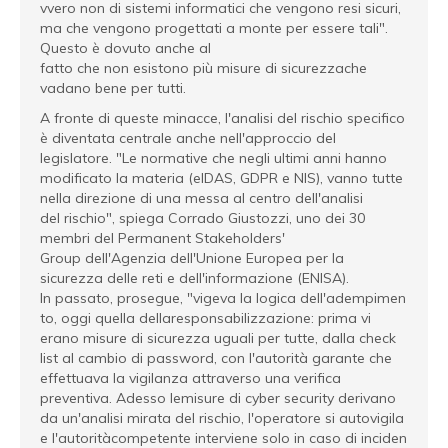
vvero non di sistemi informatici che vengono resi sicuri,
ma che vengono progettati a monte per essere tali".
Questo è dovuto anche al
fatto che non esistono più misure di sicurezzache
vadano bene per tutti.
A fronte di queste minacce, l'analisi del rischio specifico
è diventata centrale anche nell'approccio del
legislatore. "Le normative che negli ultimi anni hanno
modificato la materia (eIDAS, GDPR e NIS), vanno tutte
nella direzione di una messa al centro dell'analisi
del rischio", spiega Corrado Giustozzi, uno dei 30
membri del Permanent Stakeholders'
Group dell'Agenzia dell'Unione Europea per la
sicurezza delle reti e dell'informazione (ENISA).
In passato, prosegue, "vigeva la logica dell'adempimen
to, oggi quella dellaresponsabilizzazione: prima vi
erano misure di sicurezza uguali per tutte, dalla check
list al cambio di password, con l'autorità garante che
effettuava la vigilanza attraverso una verifica
preventiva. Adesso lemisure di cyber security derivano
da un'analisi mirata del rischio, l'operatore si autovigila
e l'autoritàcompetente interviene solo in caso di inciden