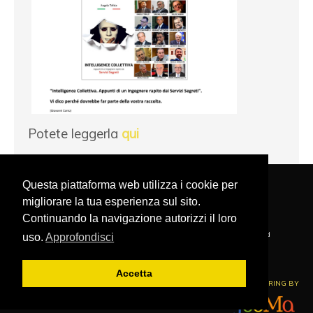
Potete leggerla
qui
Questa piattaforma web utilizza i cookie per
migliorare la tua esperienza sul sito.
PRIVACY POLICY
NAVIGA NEL SITO
COOKIE POLICY
Continuando la navigazione autorizzi il loro
FONDAZIONE MARGHERITA HACK - Copyright © 2020 . All Rights Reserved
uso.
Approfondisci
Via XXIV Maggio, 9 - 64021 Giulianova (TE) ITALY
P.iva 02024580678
Accetta
ENGINEERING BY