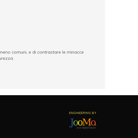
i meno comuni, e di contrastare le minacce
curezza.
ENGINEERING BY