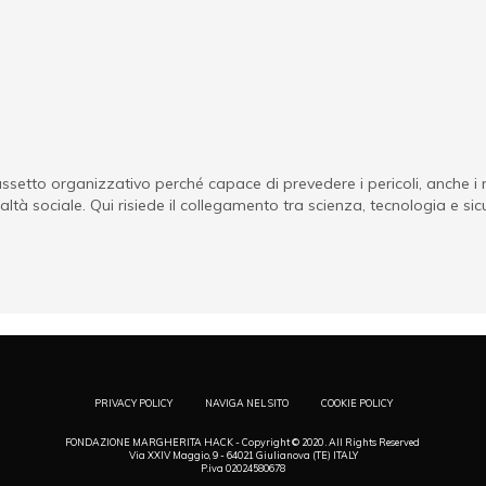
'assetto organizzativo perché capace di prevedere i pericoli, anche 
 realtà sociale. Qui risiede il collegamento tra scienza, tecnologia e si
PRIVACY POLICY
NAVIGA NEL SITO
COOKIE POLICY
FONDAZIONE MARGHERITA HACK - Copyright © 2020 . All Rights Reserved
Via XXIV Maggio, 9 - 64021 Giulianova (TE) ITALY
P.iva 02024580678