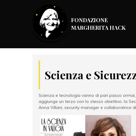
FONDAZIONE
MARGHERITA HACK
Scienza e Sicurez
Scienza e tecnologia vanno di pari passo ormai, c
aggiunge un terzo con lo stesso obiettivo: la Sec
Anna Villani, security manager e collaboratrice