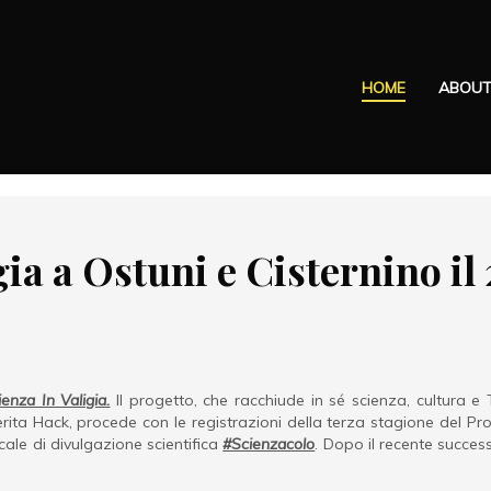
HOME
ABOU
gia a Ostuni e Cisternino il
enza In Valigia.
Il
progetto, che racchiude in sé scienza, cultura e
ita Hack, procede con le registrazioni della terza stagione del 
ale di divulgazione scientifica
#Scienzacolo
. Dopo il recente succes