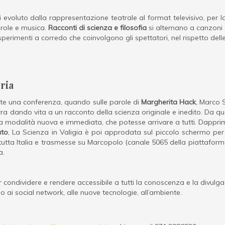
 evoluto dalla rappresentazione teatrale al format televisivo, per 
parole e musica.
Racconti di scienza e filosofia
si alternano a canzoni 
sperimenti a corredo che coinvolgono gli spettatori, nel rispetto del
oria
nte una conferenza, quando sulle parole di
Margherita Hack
, Marco S
itarra dando vita a un racconto della scienza originale e inedito. Da 
 una modalità nuova e immediata, che potesse arrivare a tutti. Dappr
ato
, La Scienza in Valigia è poi approdata sul piccolo schermo per
tutta Italia e trasmesse su Marcopolo (canale 5065 della piattaforma
va.
r condividere e rendere accessibile a tutti la conoscenza e la divulg
fino ai social network, alle nuove tecnologie, all’ambiente.