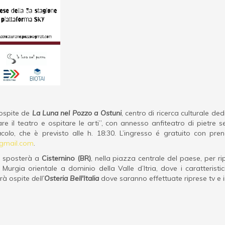
 ospite de
La Luna nel Pozzo a Ostuni
, centro di ricerca culturale de
re il teatro e ospitare le arti”, con annesso anfiteatro di pietre se
acolo
, che è previsto alle h. 18:30. L’ingresso é gratuito con pr
gmail.com
.
si sposterà a
Cisternino (BR)
, nella piazza centrale del paese, per r
rgia orientale a dominio della Valle d’Itria, dove i caratteristici t
rà ospite
dell’
Osteria Bell'Italia
dove saranno effettuate riprese tv e i