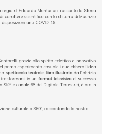
la regia di Edoardo Montanari, racconta la Storia
di carattere scientifico
con la chitarra di Maurizio
le disposizioni anti-COVID-19.
antarelli, grazie allo spirito eclettico e innovativo
quel primo esperimento casuale i due ebbero l’idea
ima
spettacolo teatrale
,
libro illustrato
da Fabrizio
 trasformarsi in un
format televisivo
di successo
 SKY e canale 65 del Digitale Terrestre), è ora in
azione culturale a 360°, raccontando la nostra