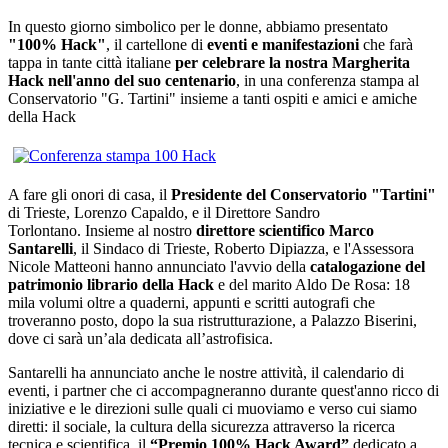
In questo giorno simbolico per le donne, abbiamo presentato
"100% Hack"
, il cartellone di
eventi e manifestazioni
che farà
tappa in tante città italiane
per celebrare la nostra Margherita
Hack nell'anno del suo centenario
, in una conferenza stampa al
Conservatorio "G. Tartini" insieme a tanti ospiti e amici e amiche
della Hack
A fare gli onori di casa, il
Presidente del Conservatorio "Tartini"
di Trieste, Lorenzo Capaldo, e il Direttore Sandro
Torlontano. Insieme al nostro
direttore scientifico Marco
Santarelli
, il Sindaco di Trieste, Roberto Dipiazza, e l'Assessora
Nicole Matteoni hanno annunciato l'avvio della
catalogazione del
patrimonio librario della Hack
e del marito Aldo De Rosa: 18
mila volumi oltre a quaderni, appunti e scritti autografi che
troveranno posto, dopo la sua ristrutturazione, a Palazzo Biserini,
dove ci sarà un’ala dedicata all’astrofisica.
Santarelli ha annunciato anche le nostre attività, il calendario di
eventi, i partner che ci accompagneranno durante quest'anno ricco di
iniziative e le direzioni sulle quali ci muoviamo e verso cui siamo
diretti: il sociale, la cultura della sicurezza attraverso la ricerca
tecnica e scientifica, il
“Premio 100% Hack Award”
dedicato a