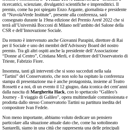
ricercatrici, scienziate, divulgatrici scientifiche e imprenditrici. Il
premio, come ha poi spiegato Enzo Argante, giornalista e presidente
di “NuvolaVerde Institute”, presente alla conferenza, sarà
consegnato durante la 19ma edizione del Premio Areté 2022 che si
terrà all’Università Bocconi di Milano nell’ambito del Salone della
CSR e dell’Innovazione Sociale.
Da remoto è intervenuto anche Giovanni Parapini, direttore di Rai
per il Sociale e uno dei membri dell'Advisosry Board del nostro
premio. Tra gli altri ospiti anche la presidente dell’Associazione
“Donne al Centro”, Cristiana Merli, e il direttore dell’Osservatorio di
Trieste, Fabrizio Fiore.
Insomma, tanti gli interventi che si sono succeduti nella sala
“Tartini” del Conservatorio, che non solo ha ospitato la conferenza
stampa di presentazione ma è anche protagonista, insieme al Teatro
Rossetti e a noi, di un evento il 12 giugno, data iconica dei cent’anni
dalla nascita di
Margherita Hack
, con lo spettacolo “Galileo’s
Journey - Il viaggio di Galileo", opera multimediale commissionata e
prodotta dallo stesso Conservatorio Tartini su partitura inedita del
compositore Ivan Fedele.
Non meno importante, abbiamo voluto dedicare un pensiero
particolare alla situazione attuale dato che, come ha sottolineato
Santarelli, siamo in una città che rappresenta una delle principali